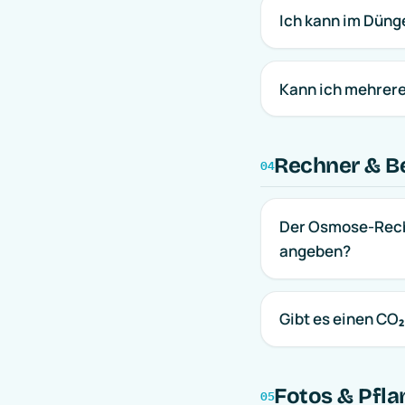
Ich kann im Düng
Kann ich mehrere
Rechner & B
04
Der Osmose-Rech
angeben?
Gibt es einen CO
Fotos & Pfl
05