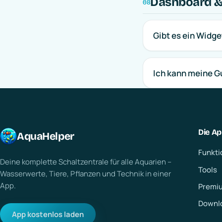
Dashboard &
08
Gibt es ein Widg
Ich kann meine Gu
Die A
AquaHelper
Funkti
Deine komplette Schaltzentrale für alle Aquarien –
Tools
Wasserwerte, Tiere, Pflanzen und Technik in einer
App.
Premi
Downl
App kostenlos laden