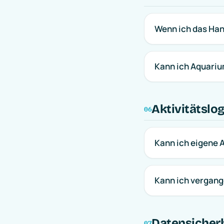
Wenn ich das Han
Kann ich Aquariu
Aktivitätslo
06
Kann ich eigene 
Kann ich vergang
Datensicher
07