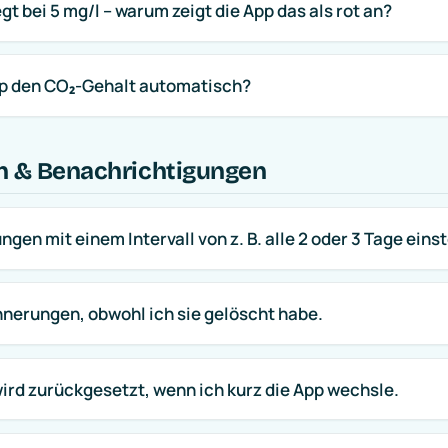
gt bei 5 mg/l – warum zeigt die App das als rot an?
p den CO₂-Gehalt automatisch?
n & Benachrichtigungen
ngen mit einem Intervall von z. B. alle 2 oder 3 Tage eins
nerungen, obwohl ich sie gelöscht habe.
ird zurückgesetzt, wenn ich kurz die App wechsle.