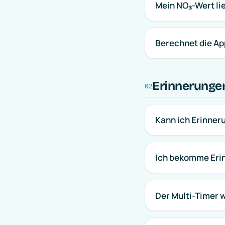
Mein NO₃-Wert lie
Berechnet die Ap
Erinnerunge
02
Kann ich Erinneru
Ich bekomme Erin
Der Multi-Timer w